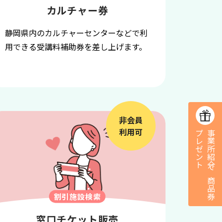
カルチャー券
静岡県内のカルチャーセンターなどで利
用できる受講料補助券を差し上げます。
非会員
利用可
プ
ト
事業所紹介で
商
品
券
レ
ゼ
ン
割引施設検索
窓口チケット販売