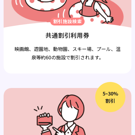
割引施設検索
共通割引利用券
映画館、遊園地、動物園、スキー場、プール、温
泉等約60の施設で割引されます。
5~30%
割引