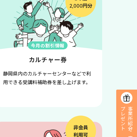
円分
2,000
今月の割引情報
カルチャー券
静岡県内のカルチャーセンターなどで利
用できる受講料補助券を差し上げます。
プ
ト
事業所紹介で
非会員
利用可