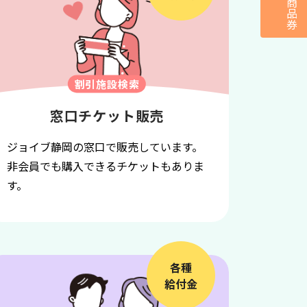
商
品
券
レ
ゼ
ン
割引施設検索
窓口チケット販売
ジョイブ静岡の窓口で販売しています。
非会員でも購入できるチケットもありま
す。
各種
給付金